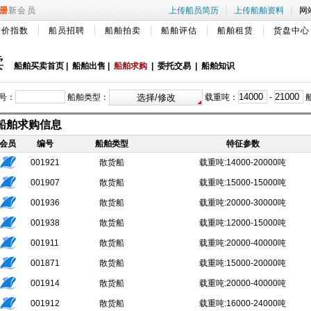
|
|
册
新会员
上传船员简历
上传船舶资料
网
船价指数
船员招聘
船舶拍卖
船舶评估
船舶租赁
货盘中心
卖
船舶买卖首页
|
船舶出售
|
船舶求购
|
委托交易
|
船舶知识
号：
船舶类型：
载重吨：
-
船舶求购信息
会员
编号
船舶类型
特征参数
001921
散货船
载重吨:14000-20000吨
001907
散货船
载重吨:15000-15000吨
001936
散货船
载重吨:20000-30000吨
001938
散货船
载重吨:12000-15000吨
001911
散货船
载重吨:20000-40000吨
001871
散货船
载重吨:15000-20000吨
001914
散货船
载重吨:20000-40000吨
001912
散货船
载重吨:16000-24000吨