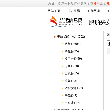
您好，欢迎来到航运信息网！请
登录
或者
注
网站首页
业内资讯
船舶买卖
船舶买
编
干散货船（总）(792)
散货船(608)
杂货船(25)
多用途船(59)
冷藏船(18)
运沙船(15)
滚装船(3)
散装水泥船(2)
干货船(4)
自卸砂船(2)