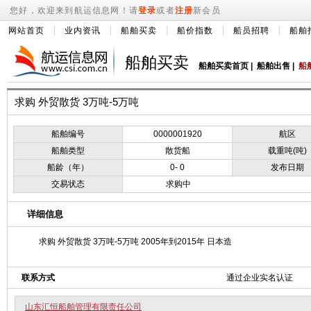
您好，欢迎来到航运信息网！请
登录
或者
注册
新会员
网站首页
业内资讯
船舶买卖
船价指数
船员招聘
船舶
船舶买卖
船舶买卖首页
|
船舶出售
|
船
求购 外贸散货 3万吨-5万吨
船舶编号
0000001920
航区
船舶类型
散货船
载重吨(吨)
船龄（年）
0- 0
发布日期
交易状态
求购中
详细信息
求购 外贸散货 3万吨-5万吨 2005年到2015年 日本造
联系方式
通过企业实名认证
山东汇恒船舶管理有限责任公司