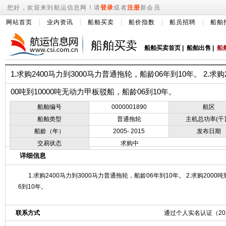
您好，欢迎来到航运信息网！请
登录
或者
注册
新会员
网站首页
业内资讯
船舶买卖
船价指数
船员招聘
船舶
船舶买卖
船舶买卖首页
|
船舶出售
|
船
1.求购2400马力到3000马力普通拖轮，船龄06年到10年。 2.求购
00吨到10000吨无动力甲板驳船，船龄06到10年。
船舶编号
0000001890
航区
船舶类型
普通拖轮
主机总功率(千
船龄（年）
2005- 2015
发布日期
交易状态
求购中
详细信息
1.求购2400马力到3000马力普通拖轮，船龄06年到10年。 2.求购2000
6到10年。
联系方式
通过个人实名认证（2019