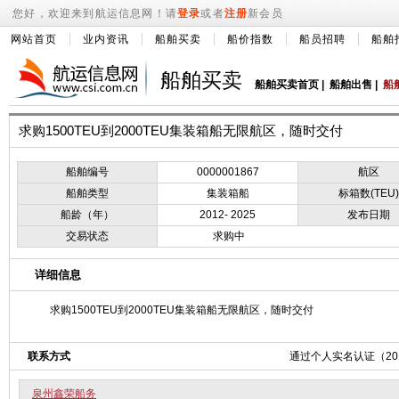
您好，欢迎来到航运信息网！请
登录
或者
注册
新会员
网站首页
业内资讯
船舶买卖
船价指数
船员招聘
船舶
船舶买卖
船舶买卖首页
|
船舶出售
|
船
求购1500TEU到2000TEU集装箱船无限航区，随时交付
船舶编号
0000001867
航区
船舶类型
集装箱船
标箱数(TEU)
船龄（年）
2012- 2025
发布日期
交易状态
求购中
详细信息
求购1500TEU到2000TEU集装箱船无限航区，随时交付
联系方式
通过个人实名认证（2019
泉州鑫荣船务