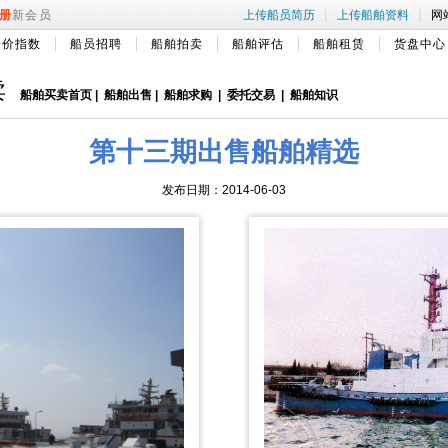
|
|
册
新会员
上传船员简历
上传船舶资料
网
船价指数
船员招聘
船舶拍卖
船舶评估
船舶租赁
货盘中心
卖
船舶买卖首页
|
船舶出售
|
船舶求购
|
委托交易
|
船舶知识
第十三期出售船舶精选
发布日期：2014-06-03