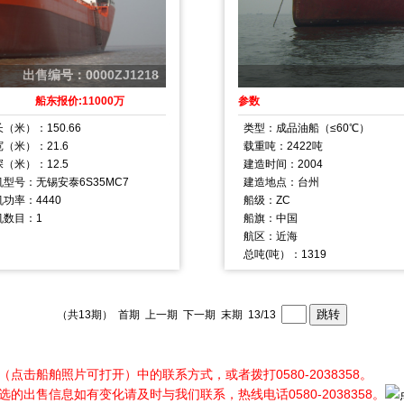
出售编号：0000ZJ1218
船东报价:11000万
参数
（米）：150.66
类型：成品油船（≤60℃）
（米）：21.6
载重吨：2422吨
（米）：12.5
建造时间：2004
机型号：无锡安泰6S35MC7
建造地点：台州
功率：4440
船级：ZC
机数目：1
船旗：中国
航区：近海
总吨(吨）：1319
（共13期）
首期
上一期
下一期 末期 13/13
击船舶照片可打开）中的联系方式，或者拨打0580-2038358。
的出售信息如有变化请及时与我们联系，热线电话0580-2038358。