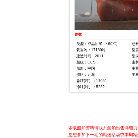
参数
类型：成品油船（≤60℃）
总长
载重吨：17180吨
型宽
建造时间：2011
型深
船级：CCS
主
船旗：中国
主机
航区：近海
主
总吨(吨）：11051
净吨(吨）：5232
索取船舶资料请联系船舶出售详细页（点
您想参加下一期的精选活动或本期精选