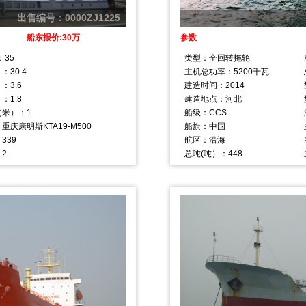
出售编号：0000ZJ1225
船东报价:30万
参数
：35
类型：全回转拖轮
：30.4
主机总功率：5200千瓦
：3.6
建造时间：2014
：1.8
建造地点：河北
（米）：1
船级：CCS
重庆康明斯KTA19-M500
船旗：中国
339
航区：沿海
2
总吨(吨）：448