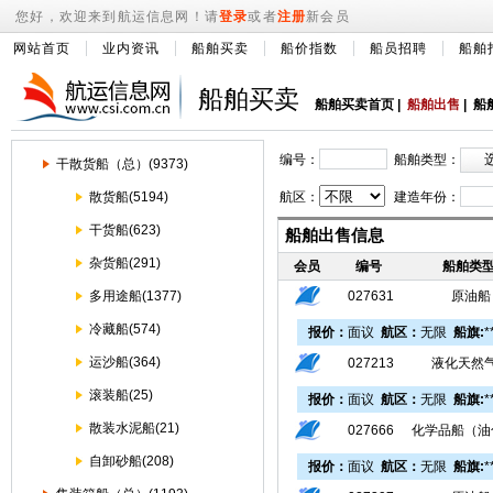
您好，欢迎来到航运信息网！请
登录
或者
注册
新会员
网站首页
业内资讯
船舶买卖
船价指数
船员招聘
船舶
船舶买卖
船舶买卖首页
|
船舶出售
|
船
编号：
船舶类型：
干散货船（总）(9373)
散货船(5194)
航区：
建造年份：
干货船(623)
船舶出售信息
杂货船(291)
会员
编号
船舶类
多用途船(1377)
027631
原油船
冷藏船(574)
报价：
面议
航区：
无限
船旗:
*
运沙船(364)
027213
液化天然
滚装船(25)
报价：
面议
航区：
无限
船旗:
*
散装水泥船(21)
027666
化学品船（油
自卸砂船(208)
报价：
面议
航区：
无限
船旗:
*