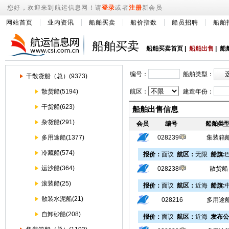
您好，欢迎来到航运信息网！请
登录
或者
注册
新会员
网站首页
业内资讯
船舶买卖
船价指数
船员招聘
船舶
船舶买卖
船舶买卖首页
|
船舶出售
|
船
编号：
船舶类型：
干散货船（总）(9373)
散货船(5194)
航区：
建造年份：
干货船(623)
船舶出售信息
杂货船(291)
会员
编号
船舶类
多用途船(1377)
028239
集装箱
冷藏船(574)
报价：
面议
航区：
无限
船旗:
运沙船(364)
028238
散货船
滚装船(25)
报价：
面议
航区：
近海
船旗:
散装水泥船(21)
028216
多用途
自卸砂船(208)
报价：
面议
航区：
近海
发布公