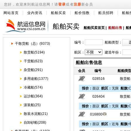
您好，欢迎来到航运信息网！请
登录
或者
注册
新会员
网站首页
业内资讯
船舶买卖
船价指数
船员招聘
船舶
船舶买卖
船舶买卖首页
|
船舶出售
|
船
编号：
船舶类型：
干散货船（总）(9373)
散货船(5194)
航区：
建造年份：
干货船(623)
船舶出售信息
杂货船(291)
会员
编号
船舶类
多用途船(1377)
028516
散货船
冷藏船(574)
报价：
面议
航区：
无限
船旗:
C
运沙船(364)
026404
散货船
滚装船(25)
报价：
面议
航区：
无限
船旗:
C
散装水泥船(21)
016800
散货船
自卸砂船(208)
报价：
面议
航区：
近海
船旗: