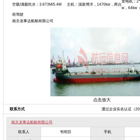
发电机：2*
空载/满载吃水：3.673M/5.4M
主机：淄柴博洋，1470kw，两台
w，64kw
前驾驶
南京龙事达船舶有限公司
点击放大
联系方式
通过企业实名认证（2025
南京龙事达船舶有限公司
联系人
韦明芬
手机