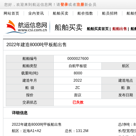
您好，欢迎来到航运信息网！请
登录
或者
注册
新会员
网站首页
业内资讯
船舶买卖
船价指数
船员招聘
船舶
船舶买卖
船舶买卖首页
|
船舶出售
|
船
2022年建造8000吨甲板船出售
船舶编号
0000027600
船舶类型
自航甲板驳
航区
载重吨(吨)
8000
建造年月
2022
建造地点
船 级
ZC
船 旗
报价
面议
发布日期
交易状态
已失效
详细信息
2022年建造8000吨甲板船出售
总/净吨：826
航区：近海A1+A2
总长：131.2M
长/型宽/型深