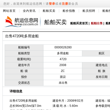
您好，欢迎来到航运信息网！请
登录
或者
注册
新会员
网站首页
业内资讯
船舶买卖
船价指数
船员招聘
船舶
船舶买卖
船舶买卖首页
|
船舶出售
|
船
出售4720吨多用途船
船舶编号
0000026280
船舶类型
多用途船
航区
载重吨(吨)
4720
建造年月
2008
建造地点
船 级
ZC
船 旗
报价
面议
发布日期
交易状态
未出售
详细信息
出售4720吨多用途船
建造年月：2008年02月
建造地：
总长96m/宽15m/深7.0m
满 载 吃 水：5.60m
参考载货吨