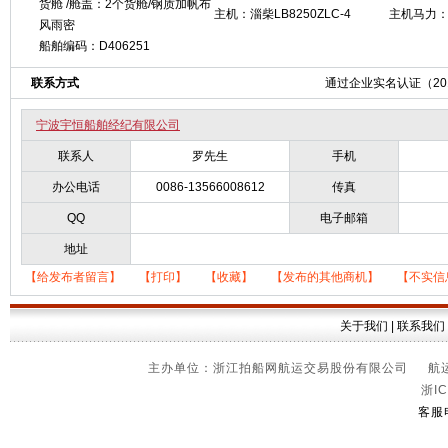
货舱 /舱盖：2个货舱/钢质加帆布
主机：淄柴LB8250ZLC-4
主机马力：
风雨密
船舶编码：D406251
联系方式
通过企业实名认证（2018
宁波宇恒船舶经纪有限公司
联系人
罗先生
手机
办公电话
0086-13566008612
传真
QQ
电子邮箱
地址
【给发布者留言】
【打印】
【收藏】
【发布的其他商机】
【不实信
关于我们
|
联系我们
主办单位：浙江拍船网航运交易股份有限公司 航运信
浙IC
客服电