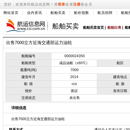
您好，欢迎来到航运信息网！请
登录
或者
注册
新会员
网站首页
业内资讯
船舶买卖
船价指数
船员招聘
船舶
船舶买卖
船舶买卖首页
|
船舶出售
|
船
出售7000立方近海交通部运力油轮
船舶编号
0000024350
船舶类型
成品油船（≤60℃）
航区
载重吨(吨)
7000
建造年月
2014
建造地点
船 级
ccs
船 旗
报价
面议
发布日期
交易状态
未出售
详细信息
出售7000立方近海交通部运力油轮
联系方式
通过个人实名认证（2019