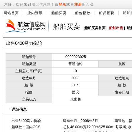
您好，欢迎来到航运信息网！请
登录
或者
注册
新会员
网站首页
业内资讯
船舶买卖
船价指数
船员招聘
船舶
船舶买卖
船舶买卖首页
|
船舶出售
|
船
出售6400马力拖轮
船舶编号
0000023025
船舶类型
普通拖轮
航区
主机总功率(千瓦)
0
建造年月
2008
建造地点
船 级
CCS
船 旗
报价
面议
发布日期
交易状态
未出售
详细信息
出售6400马力拖轮
建造年月：2008年8月
建造地：
船级社：国内CCS
总长48.00m/宽12.00m/深5.00m
满 载 吃 水