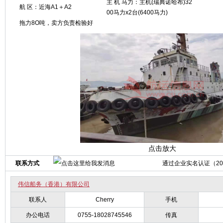
主 机 马力：主机(瑞典诺哈布)32
航 区：近海A1＋A2
00马力x2台(6400马力)
拖力8O吨，卖方负责检验好
点击放大
联系方式
通过企业实名认证（2011
伟信船务（香港）有限公司
联系人
Cherry
手机
办公电话
0755-18028745546
传真