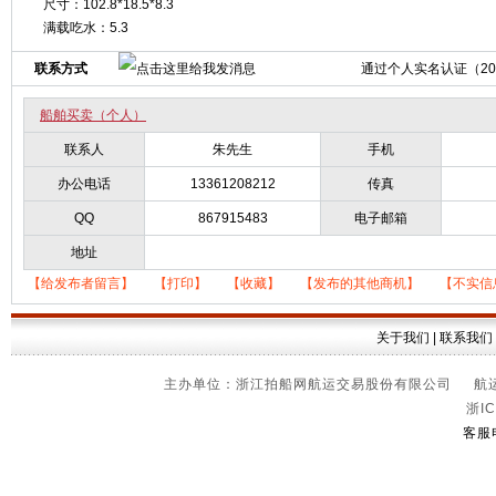
尺寸：102.8*18.5*8.3
满载吃水：5.3
联系方式
通过个人实名认证（2014
船舶买卖（个人）
联系人
朱先生
手机
办公电话
13361208212
传真
QQ
867915483
电子邮箱
地址
【给发布者留言】
【打印】
【收藏】
【发布的其他商机】
【不实信
关于我们
|
联系我们
主办单位：浙江拍船网航运交易股份有限公司 航运信
浙IC
客服电