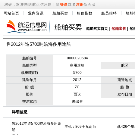
您好，欢迎来到航运信息网！请
登录
或者
注册
新会员
网站首页
业内资讯
船舶买卖
船价指数
船员招聘
船舶
船舶买卖
船舶买卖首页
|
船舶出售
|
船
售2012年造5700吨沿海多用途船
船舶编号
0000020684
船舶类型
多用途船
航区
载重吨(吨)
5700
建造年月
2012
建造地点
船 级
ZC
船 旗
报价
面议
发布日期
交易状态
未出售
详细信息
售2012年造5700吨沿海多用途
主机：809千瓦两台
载426个
船