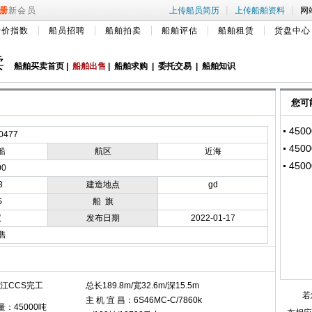
|
|
册
新会员
上传船员简历
上传船舶资料
网
船价指数
船员招聘
船舶拍卖
船舶评估
船舶租赁
货盘中心
卖
船舶买卖首页
|
船舶出售
|
船舶求购
|
委托交易
|
船舶知识
您可
450
0477
450
船
航区
近海
450
00
3
建造地点
gd
S
船 旗
议
发布日期
2022-01-17
售
浙江CCS完工
总长189.8m/宽32.6m/深15.5m
若
主 机 宜 昌：6S46MC-C/7860k
：45000吨