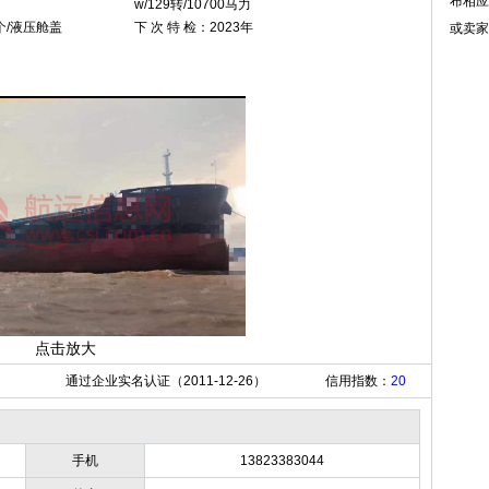
布相应
w/129转/10700马力
个/液压舱盖
下 次 特 检：2023年
或卖
点击放大
通过企业实名认证（2011-12-26）
信用指数：
20
手机
13823383044