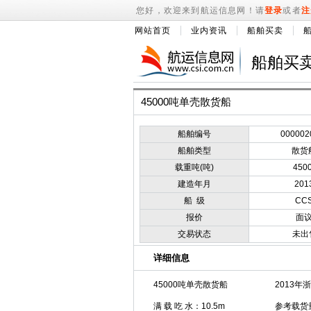
您好，欢迎来到航运信息网！请
登录
或者
注
网站首页
业内资讯
船舶买卖
船舶买
45000吨单壳散货船
船舶编号
000002
船舶类型
散货
载重吨(吨)
450
建造年月
201
船 级
CC
报价
面
交易状态
未出
详细信息
45000吨单壳散货船
2013年
满 载 吃 水：10.5m
参考载货量