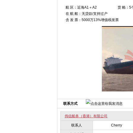
航 区：近海A1＋A2
货 舱：5
在 航 船：无贷款/支持过户
含 发 票：5000万13%增值税发票
联系方式
伟信船务（香港）有限公司
联系人
Cherry