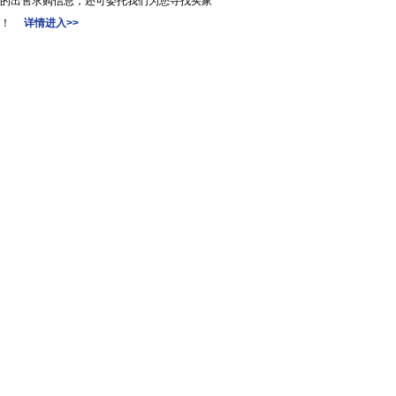
的出售求购信息，还可委托我们为您寻找买家
家！
详情进入>>