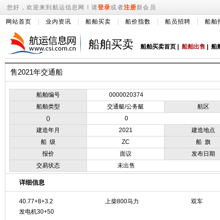
您好，欢迎来到航运信息网！请
登录
或者
注册
新会员
网站首页
业内资讯
船舶买卖
船价指数
船员招聘
船舶
船舶买卖
船舶买卖首页
|
船舶出售
|
船
售2021年交通船
船舶编号
0000020374
船舶类型
交通艇/公务艇
航区
()
0
建造年月
2021
建造地点
船 级
ZC
船 旗
报价
面议
发布日期
交易状态
未出售
详细信息
40.77+8+3.2
上柴800马力
双车
发电机30+50