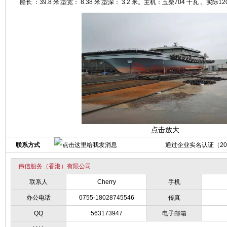
船长 ：39.8 米;型宽： 8.38 米;型深： 3.2 米。主机：玉柴704 千瓦 。实际1
点击放大
联系方式
通过企业实名认证（2011
伟信船务（香港）有限公司
联系人
Cherry
手机
办公电话
0755-18028745546
传真
QQ
563173947
电子邮箱