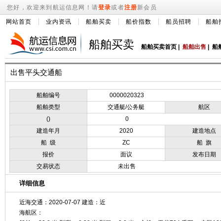
您好，欢迎来到航运信息网！请
登录
或者
注册
新会员
网站首页
业内资讯
船舶买卖
船价指数
船员招聘
船舶
船舶买卖
船舶买卖首页
|
船舶出售
|
船
出售平头交通船
船舶编号
0000020323
船舶类型
交通艇/公务艇
航区
()
0
建造年月
2020
建造地点
船 级
ZC
船 旗
报价
面议
发布日期
交易状态
未出售
详细信息
近海交通：2020-07-07 建造：近
海航区：