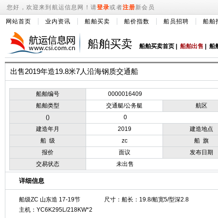
您好，欢迎来到航运信息网！请
登录
或者
注册
新会员
网站首页
业内资讯
船舶买卖
船价指数
船员招聘
船舶
船舶买卖
船舶买卖首页
|
船舶出售
|
船
出售2019年造19.8米7人沿海钢质交通船
船舶编号
0000016409
船舶类型
交通艇/公务艇
航区
()
0
建造年月
2019
建造地点
船 级
zc
船 旗
报价
面议
发布日期
交易状态
未出售
详细信息
船级ZC 山东造 17-19节
尺寸：船长：19.8/船宽5/型深2.8
主机：YC6K295L/218KW*2